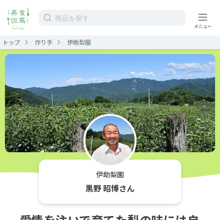
トップ
作り手
伊助梨園
ホーム
ストア
作り手
運営情報
ガイド
伊助梨園
黒野 昭博さん
カート
愛情を注いで育てた梨の味には自